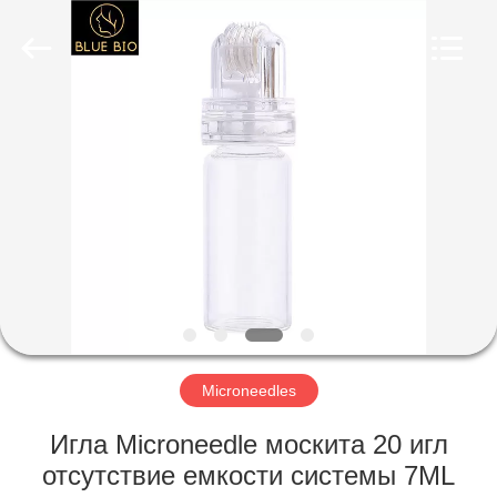
Co.,
Ltd..
All
Rights
Reserved.
Developed
by
ECER
ДОМ
ПРОДУКТЫ
О
НАС
ПУТЕШЕСТВИЕ
ФАБРИКИ
Microneedles
Игла Microneedle москита 20 игл
ПРОВЕРКА
отсутствие емкости системы 7ML