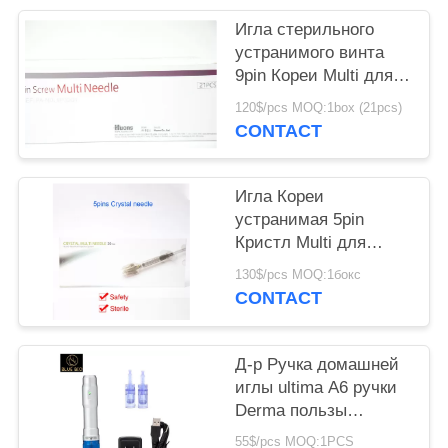
POLICY
Игла стерильного
устранимого винта
9pin Кореи Multi для
впрыски оружия Ez
120$/pcs MOQ:1box (21pcs)
Meso
CONTACT
Игла Кореи
устранимая 5pin
Кристл Multi для
шприца оружия Ez
130$/pcs MOQ:1бокс
Mesotherapy
CONTACT
Д-р Ручка домашней
иглы ultima A6 ручки
Derma пользы
регулируемой микро-
55$/pcs MOQ:1PCS