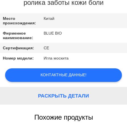
КАЧЕСТВА
ролика заботы кожи боли
СВЯЖИТЕСЬ
Место
Китай
происхождения:
МЫ
Фирменное
BLUE BIO
наименование:
НОВОСТИ
Сертификация:
CE
Номер модели:
Игла москита
СПРОСИТЕ
ЦИТАТУ
КОНТАКТНЫЕ ДАННЫЕ!
КАРТА
РАСКРЫТЬ ДЕТАЛИ
САЙТА
Похожие продукты
PRIVACY