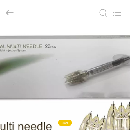
Co.,
Ltd..
All
Rights
Reserved.
Developed
by
ECER
ДОМ
ПРОДУКТЫ
О
НАС
ПУТЕШЕСТВИЕ
ФАБРИКИ
ПРОВЕРКА
NEWS