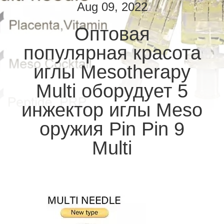
КАЧЕСТВА
Aug 09, 2022
Оптовая
СВЯЖИТЕСЬ
популярная красота
МЫ
иглы Mesotherapy
НОВОСТИ
Multi оборудует 5
инжектор иглы Meso
СПРОСИТЕ
оружия Pin Pin 9
ЦИТАТУ
Multi
КАРТА
САЙТА
PRIVACY